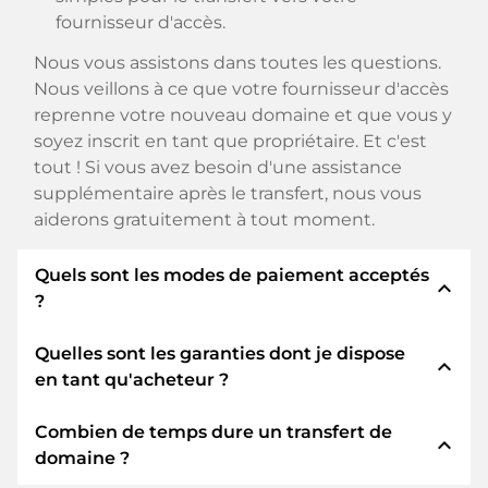
fournisseur d'accès.
Nous vous assistons dans toutes les questions.
Nous veillons à ce que votre fournisseur d'accès
reprenne votre nouveau domaine et que vous y
soyez inscrit en tant que propriétaire. Et c'est
tout ! Si vous avez besoin d'une assistance
supplémentaire après le transfert, nous vous
aiderons gratuitement à tout moment.
Quels sont les modes de paiement acceptés
expand_less
?
Quelles sont les garanties dont je dispose
Nous utilisons SEPA comme paiement anticipé
expand_less
en tant qu'acheteur ?
et utilisons STRIPE comme prestataire de
services de paiement pour les modes de
Combien de temps dure un transfert de
paiement disponibles tels que : Cartes de crédit,
En tant qu'acheteur, nous vous garantissons
expand_less
domaine ?
PayPal, Klarna, ApplePay, GooglePay, Alipay ou
toujours les sécurités suivantes. Nous nous en
fournisseurs locaux.
portons garants avec notre nomn: