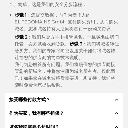
全、简单。这是我们的安全分步流程：
步骤 1
：您提交数据，向作为受托人的
ELITEDOMAINS GmbH 支付购买费用，从而购买
域名。您和域名持有人之间将签订一份购买协议。
步骤 2
：我们从卖方手中接管域名。一旦域名由我们
托管，卖方就会收到货款。
步骤 3
：我们将域名转让
给买方。我们的专家将向您发送关于如何将域名转
让给您的供应商的简单技术说明。
我们为您解答所有问题。我们将确保您的供应商接
管您的新域名，并将您注册为域名所有者。仅此而
已！如果您在域名转移后需要进一步支持，我们将
随时免费为您提供帮助。
expand_less
接受哪些付款方式？
expand_less
作为买家，我有哪些担保？
我们使用 SEPA 作为预付费，并使用 STRIPE 作为支
付服务提供商，以提供可用的支付方式，例如：信用
expand_less
域名转移需要多长时间？
卡、PayPal、Klarna、ApplePay、GooglePay、支
作为买方，我们始终向您保证以下证券。这就是我们的