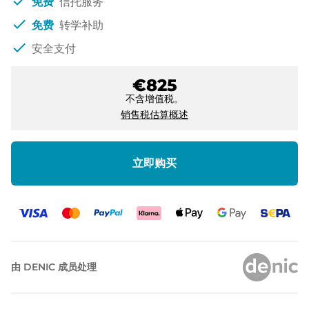
check
免费
信托服务
check
免费
转学补助
check
安全支付
€825
不含增值税。
销售税估算概述
立即购买
由 DENIC 成员处理